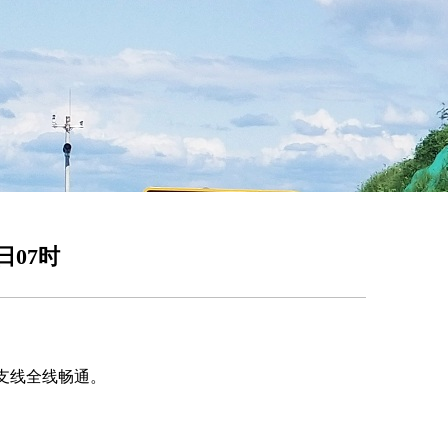
4日07时
陵支线全线畅通。